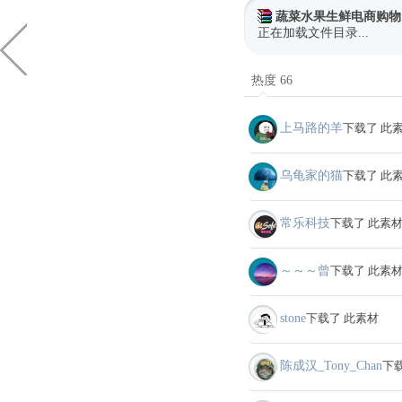
蔬菜水果生鲜电商购物
正在加载文件目录...
热度 66
上马路的羊
下载了 此
乌龟家的猫
下载了 此
常乐科技
下载了 此素
～～～曾
下载了 此素
stone
下载了 此素材
陈成汉_Tony_Chan
下