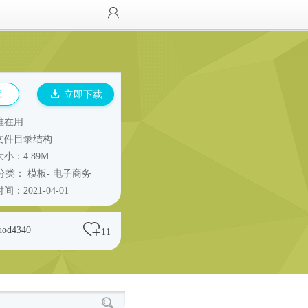
览
立即下载
谁在用
文件目录结构
小：4.89M
分类：
模板
-
电子商务
间：2021-04-01
uod4340
11