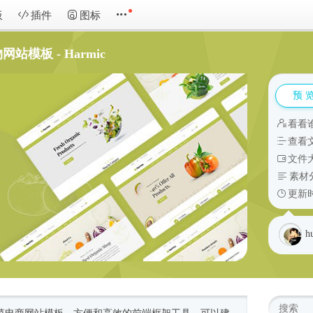
板
插件
图标
模板 - Harmic
预 
看看
查看
文件大
素材
更新时
h