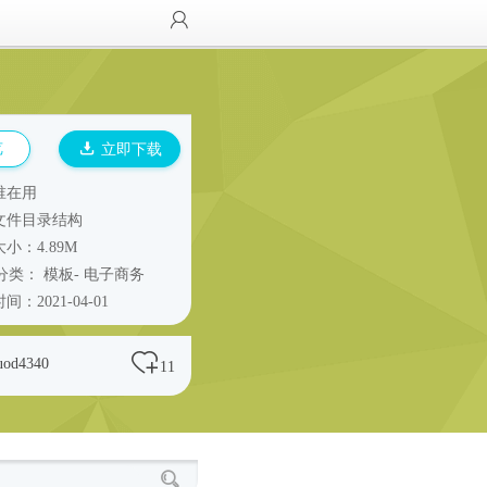
览
立即下载
谁在用
文件目录结构
小：4.89M
分类：
模板
-
电子商务
间：2021-04-01
uod4340
11