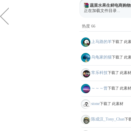
蔬菜水果生鲜电商购物
正在加载文件目录...
热度 66
上马路的羊
下载了 此
乌龟家的猫
下载了 此
常乐科技
下载了 此素
～～～曾
下载了 此素
stone
下载了 此素材
陈成汉_Tony_Chan
下