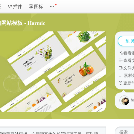
板
插件
图标
模板 - Harmic
预 
看看
查看
文件大
素材
更新时
h